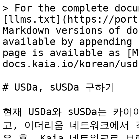
> For the complete docu
[llms.txt](https://port
Markdown versions of do
available by appending 
page is available as [M
docs.kaia.io/korean/usd
# USDa, sUSDa 구하기

현재 USDa와 sUSDa는 카
고, 이더리움 네트워크에서 
은 후, Kaia 네트워크로 