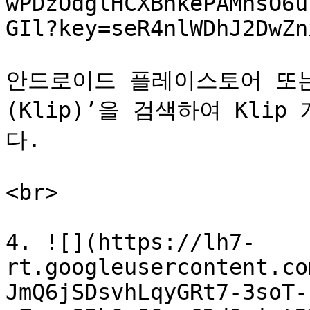
wPDzOdglHCXBhkePAMhsO6u
GIl?key=seR4nlWDhJ2DwZn
안드로이드 플레이스토어 또는
(Klip)’을 검색하여 Kli
다.

<br>

4. ![](https://lh7-
rt.googleusercontent.co
JmQ6jSDsvhLqyGRt7-3soT-