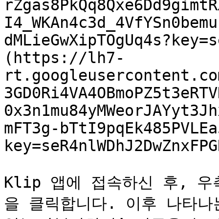
rZgas8PkQq8Qxe6Dd9gimtR
I4_WKAn4c3d_4VfYSn0bemu
dMLieGwXipTOgUq4s?key=s
(https://lh7-
rt.googleusercontent.co
3GD0Ri4VA4OBmoPZ5t3eRTV
0x3n1mu84yMWeorJAYyt3Jh
mFT3g-bTtI9pqEk485PVLEa
key=seR4nlWDhJ2DwZnxFPGR
Klip 앱에 접속하신 후, 
을 클릭합니다. 이후 나타나