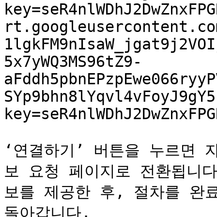
key=seR4nlWDhJ2DwZnxFPG
rt.googleusercontent.co
1lgkFM9nIsaW_jgat9j2VOI
5x7yWQ3MS96tZ9-
aFddh5pbnEPzpEwe066ryyP
SYp9bhn8lYqvl4vFoyJ9gY5
key=seR4nlWDhJ2DwZnxFPGR
‘연결하기’ 버튼을 누르면 자
보 요청 페이지로 전환됩니다
보를 제공한 후, 절차를 완료
돌아갑니다.
