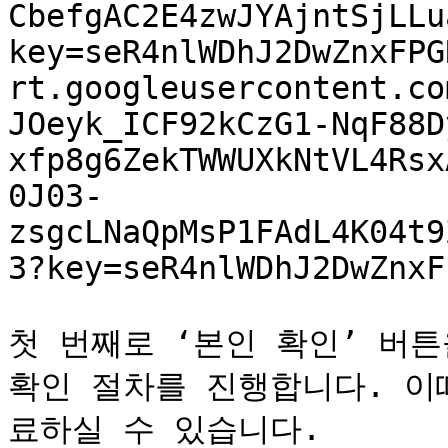
CbefgAC2E4zwJYAjntSjLLu
key=seR4nlWDhJ2DwZnxFPG
rt.googleusercontent.co
JOeyk_ICF92kCzG1-NqF88D
xfp8g6ZekTWWUXkNtVL4Rsx
0J03-
zsgcLNaQpMsP1FAdL4K04t9
3?key=seR4nlWDhJ2DwZnxF
첫 번째로 ‘본인 확인’ 버튼을
확인 절차를 진행합니다. 이
료하실 수 있습니다.
