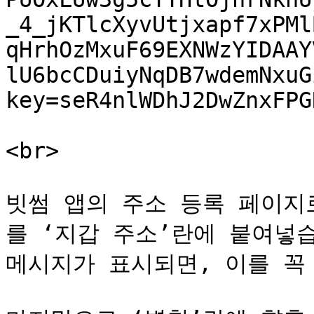
_4_jKTlcXyvUtjxapf7xPMl
qHrhOzMxuF69EXNWzYIDAAY
lU6bcCDuiyNqDB7wdemNxuG
key=seR4nlWDhJ2DwZnxFPGR
<br>

빗썸 앱의 주소 등록 페이지
를 ‘지갑 주소’란에 붙여넣습
메시지가 표시되면, 이를 꼭 