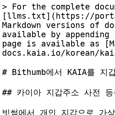
> For the complete docu
[llms.txt](https://port
Markdown versions of do
available by appending 
page is available as [M
docs.kaia.io/korean/kai
# Bithumb에서 KAIA를 지
## 카이아 지갑주소 사전 등
빗썸에서 개인 지갑으로 가상