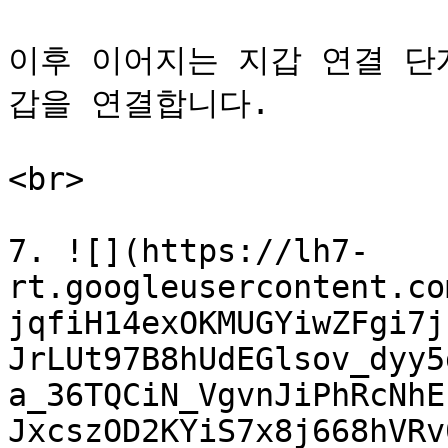
이후 이어지는 지갑 연결 단
갑을 연결합니다.

<br>

7. ![](https://lh7-
rt.googleusercontent.co
jqfiH14exOKMUGYiwZFgi7j
JrLUt97B8hUdEGlsov_dyy5
a_36TQCiN_VgvnJiPhRcNhE
JxcszOD2KYiS7x8j668hVRv