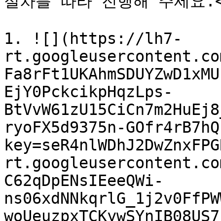
절차를 따라 진행해 주세요.<b
1. ![](https://lh7-
rt.googleusercontent.co
Fa8rFt1UKAhmSDUYZwD1xMU
EjY0PckcikpHqzLps-
BtVvW61zU15CiCn7m2HuEj8
ryoFX5d9375n-GOfr4rB7hQ
key=seR4nlWDhJ2DwZnxFPG
rt.googleusercontent.co
C62qDpENsIEeeQWi-
ns06xdNNkqrlG_1j2v0FfPW
woUeuzpxTCKywSYnIB08US7