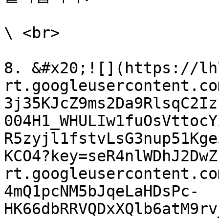
\ <br>

8. &#x20;![](https://lh
rt.googleusercontent.co
3j35KJcZ9ms2Da9RlsqC2Iz
004H1_WHULIw1fuOsVttocY
R5zyjl1fstvLsG3nup51Kge
KCO4?key=seR4nlWDhJ2DwZ
rt.googleusercontent.co
4mQ1pcNM5bJqeLaHDsPc-
HK66dbRRVQDxXQlb6atM9rv