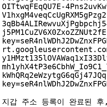
OITtwqFEqQU7E-4Pns2uvKw
V1hxgM4veqCcUgRXM5gPzg2
3qBb4ALIRewvuXjPgbpchj5
j5PM1CuZV6X0ZxoZZNUt2fE
key=seR4nlWDhJ2DwZnxFPG
rt.googleusercontent.co
y1HMzt135lOVAWaq1xI33Dl
mh1yhX4tP3e6CbhW_Io9C1_
kWhQRq2eWzytgG6qGj47JQq
key=seR4nlWDhJ2DwZnxFPGR
지갑 주소 등록이 완료된 후