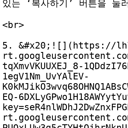
있는 ‘복사하기’ 버튼을 눌러
<br>

5. &#x20;![](https://lh
rt.googleusercontent.co
tqXmvVKUUXEJ_8-1QDdzI76
1egV1Nm_UvYAlEV-
K0kMJikO3wvq68OHNQ1ABsC
EQ-6DXLyGPwo1H18AWYytYu
key=seR4nlWDhJ2DwZnxFPG
rt.googleusercontent.co
PUOxLUw3g5cTYHtOjhrNknU