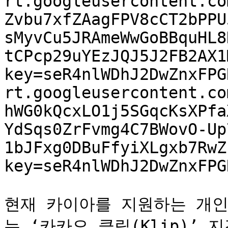
rt.googleusercontent.co
Zvbu7xfZAagFPV8cCT2bPPU
sMyvCu5JRAmeWwGoBBquHL8
tCPcp29uYEzJQJ5J2FB2AX1
key=seR4nlWDhJ2DwZnxFPG
rt.googleusercontent.co
hWG0kQcxLO1j5SGqcKsXPfa
YdSqs0ZrFvmg4C7BWovO-Up
1bJFxg0DBuFfyiXLgxb7RwZ
key=seR4nlWDhJ2DwZnxFPGR
현재 카이아를 지원하는 개인
는 ‘카카오 클립(Klip)’ 